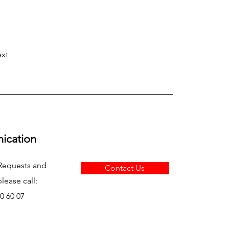
xt
ication
Requests and
Contact Us
lease call:
0 60 07