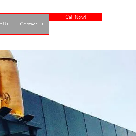
Call Now!
t Us
Contact Us