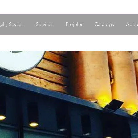
ılış Sayfası
Services
Projeler
Catalogs
Abou