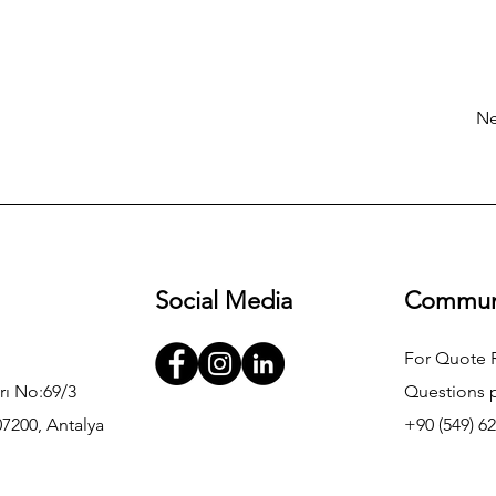
Ne
Social Media
Commun
For Quote 
rı No:69/3
Questions p
7200, Antalya
+90 (549) 62